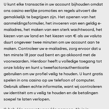
U kunt elke transactie in uw account bijhouden omdat
ons casino eerlijke promoties en regels uitvoert die
gemakkelijk te begrijpen zijn. Het openen van het
aanmeldingsformulier, het invoeren van een geldig e-
mailadres, het maken van een sterk wachtwoord, het
kiezen van uw land en het kiezen van € als uw valuta
duurt ongeveer twee minuten om uw account aan te
maken. Controleer uw e-mailadres, zorg ervoor dat u
ten minste 18 jaar oud bent en ga akkoord met de
voorwaarden. Hierdoor heeft u volledige toegang tot
onze lobby en kunt u tweefactorauthenticatie
gebruiken om uw profiel veilig te houden. U kunt gratis
spelen in ons casino op uw telefoon of computer.
Gebruik alleen echte informatie, want wij controleren
uw identiteit om u veilig te houden en de betalingen
soepel te laten verlopen.