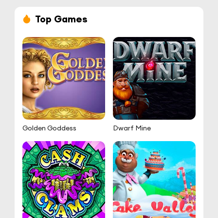
Hoe u Winaday-promotiecodes kunt krijgen en
Top Games
gebruiken
Mobiele app: speel op Android, Ios en meer!
Eenvoudig in te stellen op zowel Android als Ios
Vip-programma
Hoe u zonder advies naar hogere niveaus kunt gaan
Consequent Scale Perks
Golden Goddess
Dwarf Mine
Betalingen en spelersbescherming
Veilige betalingen waarop u kunt vertrouwen
Responsible Gaming
Platform Setup En Gameplay Tips
Hoe u uw account instelt en games kiest