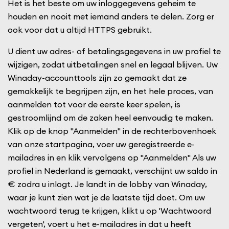
Het is het beste om uw inloggegevens geheim te
houden en nooit met iemand anders te delen. Zorg er
ook voor dat u altijd HTTPS gebruikt.
U dient uw adres- of betalingsgegevens in uw profiel te
wijzigen, zodat uitbetalingen snel en legaal blijven. Uw
Winaday-accounttools zijn zo gemaakt dat ze
gemakkelijk te begrijpen zijn, en het hele proces, van
aanmelden tot voor de eerste keer spelen, is
gestroomlijnd om de zaken heel eenvoudig te maken.
Klik op de knop "Aanmelden" in de rechterbovenhoek
van onze startpagina, voer uw geregistreerde e-
mailadres in en klik vervolgens op "Aanmelden" Als uw
profiel in Nederland is gemaakt, verschijnt uw saldo in
€ zodra u inlogt. Je landt in de lobby van Winaday,
waar je kunt zien wat je de laatste tijd doet. Om uw
wachtwoord terug te krijgen, klikt u op 'Wachtwoord
vergeten', voert u het e-mailadres in dat u heeft