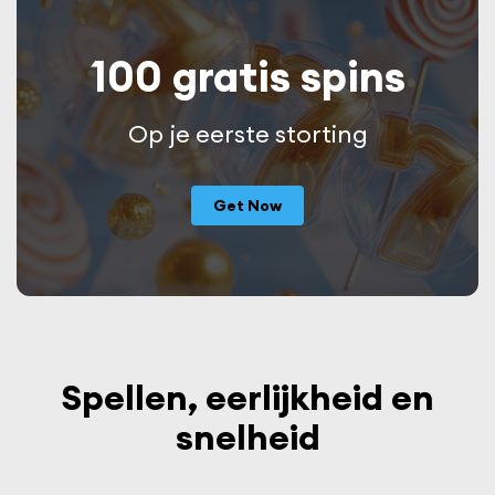
100 gratis spins
Op je eerste storting
Get Now
Spellen, eerlijkheid en
snelheid