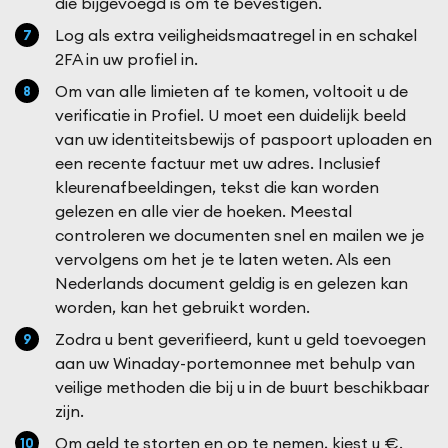
die bijgevoegd is om te bevestigen.
Log als extra veiligheidsmaatregel in en schakel
2FA in uw profiel in.
Om van alle limieten af te komen, voltooit u de
verificatie in Profiel. U moet een duidelijk beeld
van uw identiteitsbewijs of paspoort uploaden en
een recente factuur met uw adres. Inclusief
kleurenafbeeldingen, tekst die kan worden
gelezen en alle vier de hoeken. Meestal
controleren we documenten snel en mailen we je
vervolgens om het je te laten weten. Als een
Nederlands document geldig is en gelezen kan
worden, kan het gebruikt worden.
Zodra u bent geverifieerd, kunt u geld toevoegen
aan uw Winaday-portemonnee met behulp van
veilige methoden die bij u in de buurt beschikbaar
zijn.
Om geld te storten en op te nemen, kiest u €.