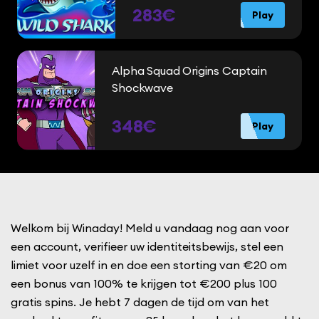
283€
Play
Alpha Squad Origins Captain
Shockwave
348€
Play
Welkom bij Winaday! Meld u vandaag nog aan voor
een account, verifieer uw identiteitsbewijs, stel een
limiet voor uzelf in en doe een storting van €20 om
een bonus van 100% te krijgen tot €200 plus 100
gratis spins. Je hebt 7 dagen de tijd om van het