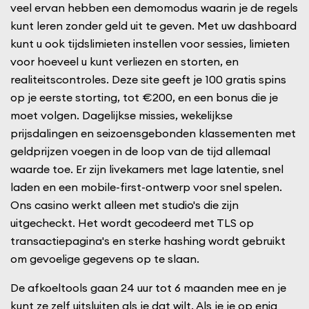
veel ervan hebben een demomodus waarin je de regels
kunt leren zonder geld uit te geven. Met uw dashboard
kunt u ook tijdslimieten instellen voor sessies, limieten
voor hoeveel u kunt verliezen en storten, en
realiteitscontroles. Deze site geeft je 100 gratis spins
op je eerste storting, tot €200, en een bonus die je
moet volgen. Dagelijkse missies, wekelijkse
prijsdalingen en seizoensgebonden klassementen met
geldprijzen voegen in de loop van de tijd allemaal
waarde toe. Er zijn livekamers met lage latentie, snel
laden en een mobile-first-ontwerp voor snel spelen.
Ons casino werkt alleen met studio's die zijn
uitgecheckt. Het wordt gecodeerd met TLS op
transactiepagina's en sterke hashing wordt gebruikt
om gevoelige gegevens op te slaan.
De afkoeltools gaan 24 uur tot 6 maanden mee en je
kunt ze zelf uitsluiten als je dat wilt. Als je je op enig