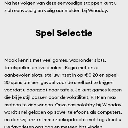
Na het volgen van deze eenvoudige stappen kunt u
zich eenvoudig en veilig aanmelden bij Winaday.
Spel Selectie
Maak kennis met veel games, waaronder slots,
tafelspellen en live dealers. Begin met onze
aanbevolen slots, stel uw inzet in op €0,20 en speel
30 spins om een gevoel voor de snelheid te krijgen
voordat u doorgaat naar tafels. Je kunt games kiezen
die bij je stijl passen door de volatiliteit, RTP en max
meteen te zien winnen. Onze casinolobby bij Winaday
wordt snel geladen op zowel telefoons als computers,
en dankzij onze slimme zoekopdracht met tags kunt u
uw favorieten opslaan en meteen hits vinden.