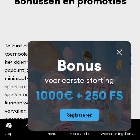
Bonussen en promoties
Je kunt als bonus gratis spins, cashback en
toernooien krijgen. Ontvang 40 gratis spins direct na
Bonus
het doen van uw eerste storting. Meld u aan voor een
account, zorg ervoor dat uw e-mail correct is en voeg
minimaal €20 toe. Er is geen code nodig om 40 gratis
voor eerste storting
spins op een uitgelichte slot te krijgen. Winsten uit
1000€ + 250 FS
spins moeten 35 keer worden gespeeld voordat ze
kunnen worden teruggetrokken. Ook de winsten
vervallen na 72 uur. Het grootste bedrag dat kan
Registreren
worden gewijzigd is €250. Aanbieding is slechts goed
Bonus
voor één persoon, huishouden of apparaat.
App
Menu
Promo Code
Geen stortingsbonus
Nederlanders kunnen spelen, maar ze zullen een