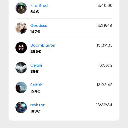
Fire-Bred
13:40:00
54€
Goddess
13:39:46
147€
BoomBlaster
13:39:35
285€
Celani
13:39:12
38€
Selfish
13:38:45
154€
resistor
13:39:34
183€